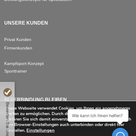
UNSERE KUNDEN
P
rivat Kunden
Firmenkunden
Kampfsport-Konzept
Sporttrainer
ie uns weiterempfehlen?
IN VERBINDUNG BLEIBEN
Diese Webseite verwendet Cookies, um Ihnen ein angenehmeres
Surfen zu ermöglichen. Durch die Nutzung dieser Website
erklären Sie sich damit einverstanden. Sie können Cookies durch
Ihre Browser-Einstellungen auch unterbinden oder direkt hier
Einstellungen
einstellen.