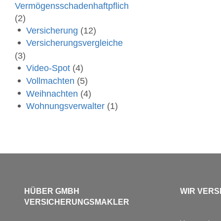
Vermögensschadenhaftpflich
(2)
Versicherung
(12)
Versicherungsvergleiche
(3)
Video-Spot
(4)
Vollmachten
(5)
Weihnachten
(4)
Wohnungsverwalter
(1)
HÜBER GMBH
WIR VERS
VERSICHERUNGSMAKLER