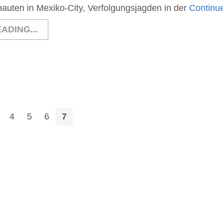
bauten in Mexiko-City, Verfolgungsjagden in der
Continu
ADING...
4
5
6
7