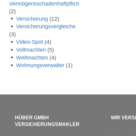
Vermögensschadenhaftpflich
(2)
Versicherung
(12)
Versicherungsvergleiche
(3)
Video-Spot
(4)
Vollmachten
(5)
Weihnachten
(4)
Wohnungsverwalter
(1)
HÜBER GMBH
WIR VERS
VERSICHERUNGSMAKLER