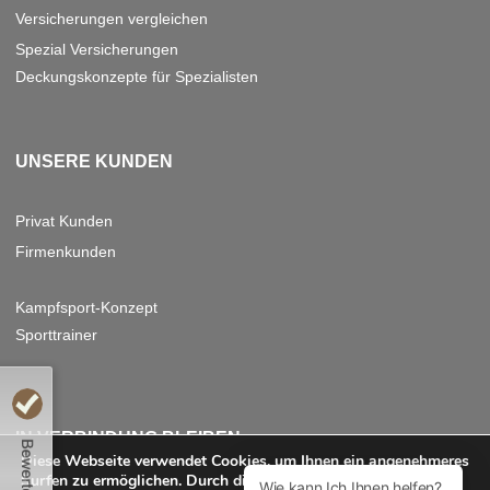
Versicherungen vergleichen
Spezial Versicherungen
Deckungskonzepte für Spezialisten
UNSERE KUNDEN
P
rivat Kunden
Firmenkunden
Kampfsport-Konzept
Sporttrainer
ie uns weiterempfehlen?
IN VERBINDUNG BLEIBEN
Diese Webseite verwendet Cookies, um Ihnen ein angenehmeres
Save
Surfen zu ermöglichen. Durch die Nutzung dieser Website